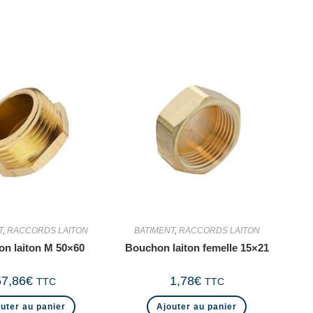
T
,
RACCORDS LAITON
BATIMENT
,
RACCORDS LAITON
n laiton M 50×60
Bouchon laiton femelle 15×21
57,86
€
1,78
€
TTC
TTC
uter au panier
Ajouter au panier