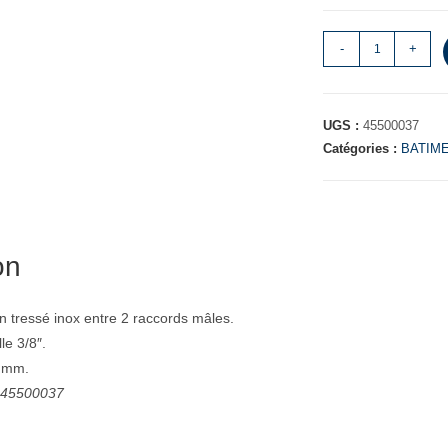
-
+
UGS :
45500037
Catégories :
BATIM
on
on tressé inox entre 2 raccords mâles.
le 3/8″.
 mm.
: 45500037