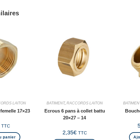
ilaires
ORDS LAITON
BATIMENT
,
RACCORDS LAITON
BATIMEN
 femelle 17×23
Ecrous 6 pans à collet battu
Boucho
20×27 – 14
TTC
2,35
€
TTC
u panier
Ajo