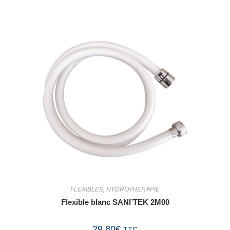
FLEXIBLES
,
HYDROTHERAPIE
Flexible blanc SANI’TEK 2M00
29,80
€
TTC