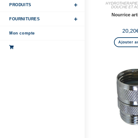
HYDROTHERAPIE
PRODUITS
DOUCHE ET A
Nourrice art
FOURNITURES
20,20
Mon compte
Ajouter a