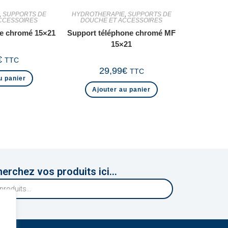
,
SUPPORTS DE
HYDROTHERAPIE
,
SUPPORTS DE
CCESSOIRES
DOUCHE ET ACCESSOIRES
ne chromé 15×21
Support téléphone chromé MF
15×21
€
TTC
29,99
€
TTC
u panier
Ajouter au panier
erchez vos produits ici...