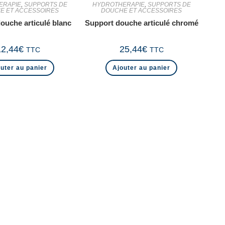
ERAPIE
,
SUPPORTS DE
HYDROTHERAPIE
,
SUPPORTS DE
E ET ACCESSOIRES
DOUCHE ET ACCESSOIRES
ouche articulé blanc
Support douche articulé chromé
12,44
€
25,44
€
TTC
TTC
uter au panier
Ajouter au panier