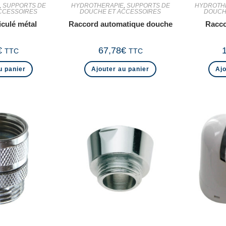
,
SUPPORTS DE
HYDROTHERAPIE
,
SUPPORTS DE
HYDROTH
CCESSOIRES
DOUCHE ET ACCESSOIRES
DOUCH
iculé métal
Raccord automatique douche
Racco
€
67,78
€
TTC
TTC
u panier
Ajouter au panier
Ajo