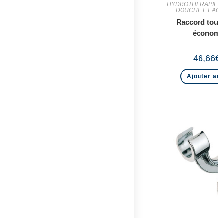
HYDROTHERAPIE
DOUCHE ET A
Raccord tou
économ
46,66
Ajouter a