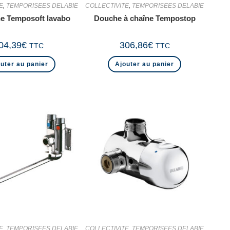
E
,
TEMPORISEES DELABIE
COLLECTIVITE
,
TEMPORISEES DELABIE
e Temposoft lavabo
Douche à chaîne Tempostop
04,39
€
306,86
€
TTC
TTC
uter au panier
Ajouter au panier
E
,
TEMPORISEES DELABIE
COLLECTIVITE
,
TEMPORISEES DELABIE