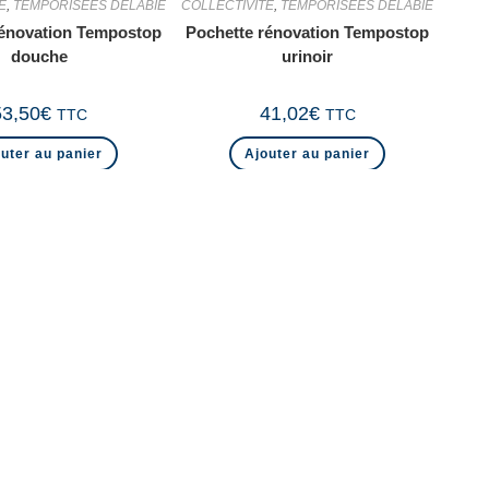
E
,
TEMPORISEES DELABIE
COLLECTIVITE
,
TEMPORISEES DELABIE
rénovation Tempostop
Pochette rénovation Tempostop
douche
urinoir
53,50
€
41,02
€
TTC
TTC
uter au panier
Ajouter au panier