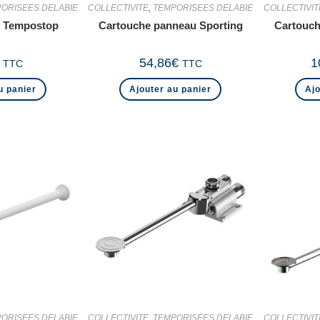
ORISEES DELABIE
COLLECTIVITE
,
TEMPORISEES DELABIE
COLLECTIVIT
ur Tempostop
Cartouche panneau Sporting
Cartouch
54,86
€
1
TTC
TTC
u panier
Ajouter au panier
Ajo
ORISEES DELABIE
COLLECTIVITE
,
TEMPORISEES DELABIE
COLLECTIVIT