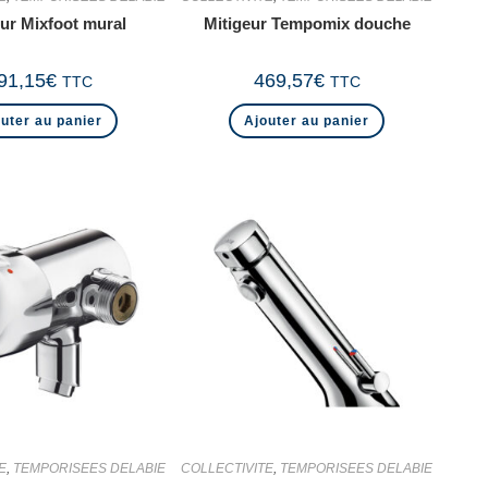
eur Mixfoot mural
Mitigeur Tempomix douche
91,15
€
469,57
€
TTC
TTC
uter au panier
Ajouter au panier
E
,
TEMPORISEES DELABIE
COLLECTIVITE
,
TEMPORISEES DELABIE