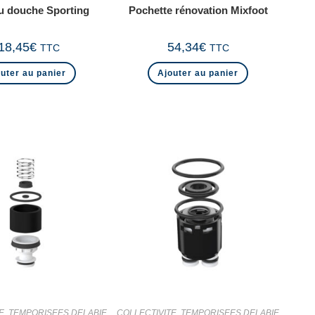
u douche Sporting
Pochette rénovation Mixfoot
18,45
€
54,34
€
TTC
TTC
uter au panier
Ajouter au panier
E
,
TEMPORISEES DELABIE
COLLECTIVITE
,
TEMPORISEES DELABIE