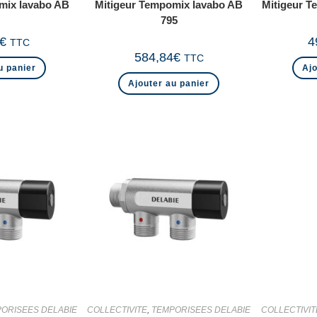
mix lavabo AB
Mitigeur Tempomix lavabo AB
Mitigeur T
795
€
4
TTC
584,84
€
TTC
u panier
Ajo
Ajouter au panier
ORISEES DELABIE
COLLECTIVITE
,
TEMPORISEES DELABIE
COLLECTIVIT