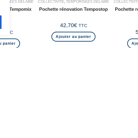
ORISEES DELABIE
COLLECTIVITE
,
TEMPORISEES DELABIE
COLLECTIVIT
ation Tempomix
Pochette rénovation Tempostop
Pochette 
al
42,70
€
TTC
€
TTC
Ajouter au panier
u panier
Ajo