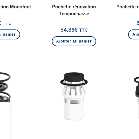
ation Monofoot
Pochette rénovation
Pochette 
Tempochasse
€
TTC
54,86
€
TTC
u panier
Ajo
Ajouter au panier