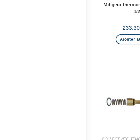
Mitigeur thermo
1/2
233,30
Ajouter a
COLLECTIVITE
,
TEMP