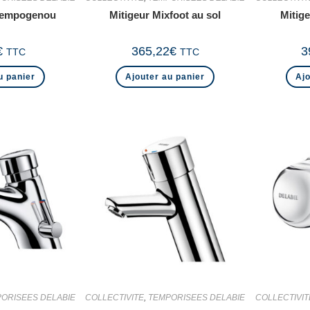
 Tempogenou
Mitigeur Mixfoot au sol
Mitig
€
365,22
€
3
TTC
TTC
u panier
Ajouter au panier
Ajo
ORISEES DELABIE
COLLECTIVITE
,
TEMPORISEES DELABIE
COLLECTIVIT