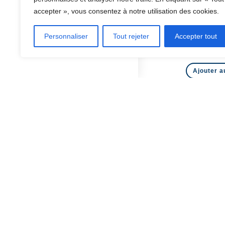
COLLECTIVITE
,
TEMP
accepter », vous consentez à notre utilisation des cookies.
Pochette rénov
mur
Personnaliser
Tout rejeter
Accepter tout
109,88
Ajouter a