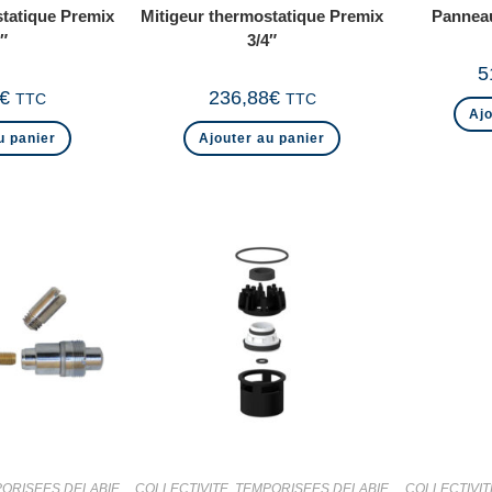
statique Premix
Mitigeur thermostatique Premix
Pannea
″
3/4″
5
€
236,88
€
TTC
TTC
Ajo
u panier
Ajouter au panier
ORISEES DELABIE
COLLECTIVITE
,
TEMPORISEES DELABIE
COLLECTIVIT