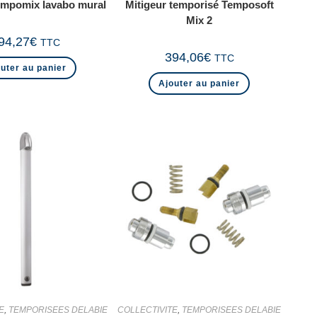
empomix lavabo mural
Mitigeur temporisé Temposoft
Mix 2
94,27
€
TTC
394,06
€
TTC
uter au panier
Ajouter au panier
E
,
TEMPORISEES DELABIE
COLLECTIVITE
,
TEMPORISEES DELABIE