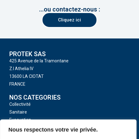
...ou contactez-nous :
Cliquez ici
PROTEK SAS
425 Avenue de la Tramontane
Z.I Athelia IV
13600 LA CIOTAT
FRANCE
NOS CATEGORIES
Collectivité
Sanitaire
Evacuation
Toutes nos catégories
Nous respectons votre vie privée.