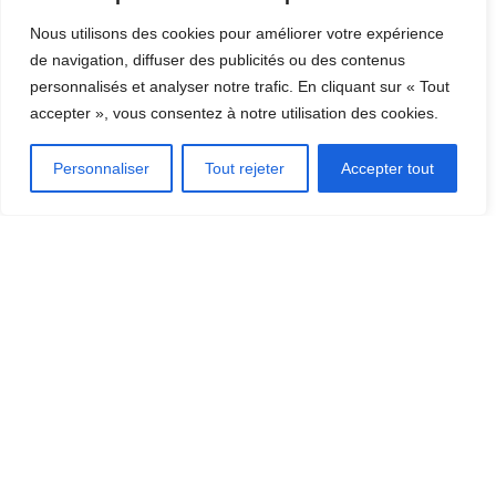
Nous utilisons des cookies pour améliorer votre expérience
de navigation, diffuser des publicités ou des contenus
personnalisés et analyser notre trafic. En cliquant sur « Tout
accepter », vous consentez à notre utilisation des cookies.
Personnaliser
Tout rejeter
Accepter tout
BECS DE ROBINETS
,
COLLECTIVITE
,
GRANDE CUISINE
Bec télescopique longueur 250-400 mm
122,64
€
TTC
Ajouter au panier