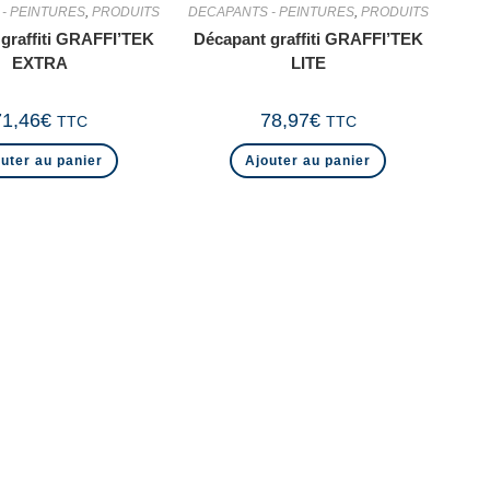
- PEINTURES
,
PRODUITS
DECAPANTS - PEINTURES
,
PRODUITS
graffiti GRAFFI’TEK
Décapant graffiti GRAFFI’TEK
EXTRA
LITE
71,46
€
78,97
€
TTC
TTC
uter au panier
Ajouter au panier