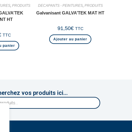
TURES
,
PRODUITS
DECAPANTS - PEINTURES
,
PRODUITS
 GALVA’TEK
Galvanisant GALVA’TEK MAT HT
NT HT
91,50
€
TTC
€
TTC
Ajouter au panier
u panier
erchez vos produits ici...