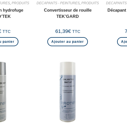
TURES
,
PRODUITS
DECAPANTS - PEINTURES
,
PRODUITS
DECAPANTS 
on hydrofuge
Convertisseur de rouille
Décapant 
’TEK
TEK’GARD
€
61,39
€
TTC
TTC
u panier
Ajouter au panier
Ajo