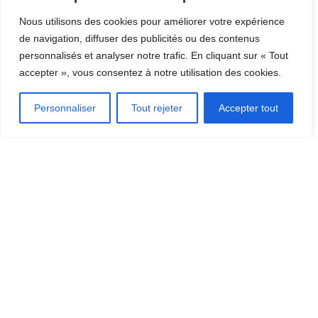
Nous utilisons des cookies pour améliorer votre expérience
de navigation, diffuser des publicités ou des contenus
personnalisés et analyser notre trafic. En cliquant sur « Tout
accepter », vous consentez à notre utilisation des cookies.
Personnaliser
Tout rejeter
Accepter tout
BATIMENT
,
FLEXIBLES PRESSION
Flexible pression femelle femelle 3/4″ – 700 mm
28,98
€
TTC
Ajouter au panier