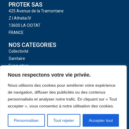
PROTEK SAS
425 Avenue de la Tramontane
Z.I Athelia IV
13600 LA CIOTAT
FRANCE
NOS CATEGORIES
Collectivité
Sanitaire
Evacuation
Toutes nos catégories
Nous respectons votre vie privée.
LIENS UTILES
Nous utilisons des cookies pour améliorer votre expérience
CGV
de navigation, diffuser des publicités ou des contenus
Mentions légales
personnalisés et analyser notre trafic. En cliquant sur « Tout
accepter », vous consentez à notre utilisation des cookies.
Politique de confidentialité
Contactez-Nous
Personnaliser
Tout rejeter
Accepter tout
Copyright 2026 © PROTEK SAS