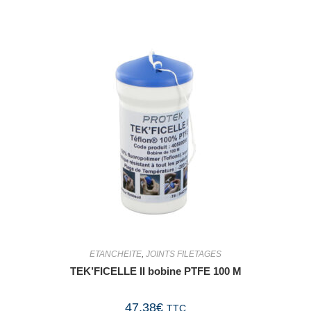
ETANCHEITE
,
JOINTS FILETAGES
TEK’FICELLE II bobine PTFE 100 M
47,38
€
TTC