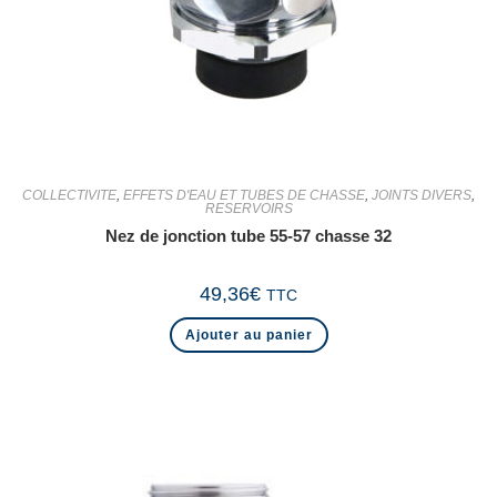
COLLECTIVITE
,
EFFETS D'EAU ET TUBES DE CHASSE
,
JOINTS DIVERS
,
RESERVOIRS
Nez de jonction tube 55-57 chasse 32
49,36
€
TTC
Ajouter au panier