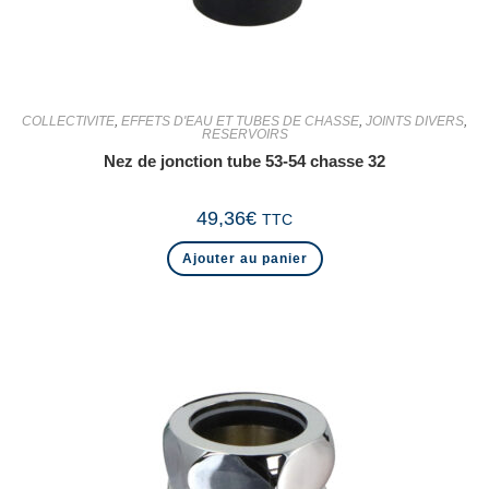
COLLECTIVITE
,
EFFETS D'EAU ET TUBES DE CHASSE
,
JOINTS DIVERS
,
RESERVOIRS
Nez de jonction tube 53-54 chasse 32
49,36
€
TTC
Ajouter au panier