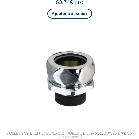
63,74
€
TTC
Ajouter au panier
COLLECTIVITE
,
EFFETS D'EAU ET TUBES DE CHASSE
,
JOINTS DIVERS
,
RESERVOIRS