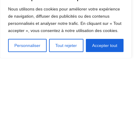
Nous utilisons des cookies pour améliorer votre expérience
de navigation, diffuser des publicités ou des contenus
personnalisés et analyser notre trafic. En cliquant sur « Tout
accepter », vous consentez à notre utilisation des cookies.
Personnaliser
Tout rejeter
Accepter tout
CHASSE
,
PIECES DETACHEES DE MARQUE
Flexible de robinet flotteur SCHWAB
27,55
€
TTC
Ajouter au panier