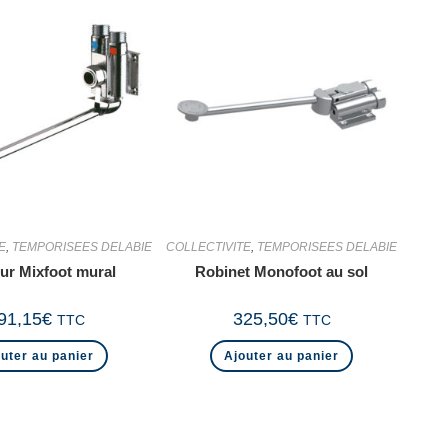
E
,
TEMPORISEES DELABIE
COLLECTIVITE
,
TEMPORISEES DELABIE
eur Mixfoot mural
Robinet Monofoot au sol
91,15
€
325,50
€
TTC
TTC
uter au panier
Ajouter au panier