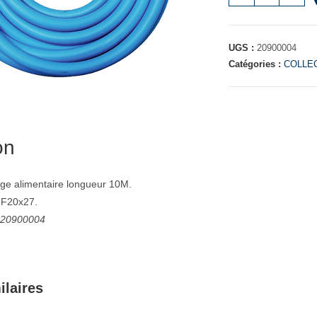
UGS :
20900004
Catégories :
COLLEC
on
age alimentaire longueur 10M.
 F20x27.
: 20900004
ilaires