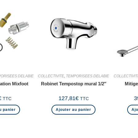
ORISEES DELABIE
COLLECTIVITE
,
TEMPORISEES DELABIE
COLLECTIVIT
ation Mixfoot
Robinet Tempostop mural 1/2″
Mitig
€
127,81
€
3
TTC
TTC
u panier
Ajouter au panier
Ajo