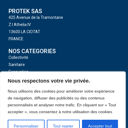
PROTEK SAS
425 Avenue de la Tramontane
Z.I Athelia IV
13600 LA CIOTAT
FRANCE
NOS CATEGORIES
Collectivité
Sanitaire
Evacuation
Toutes nos catégories
Nous respectons votre vie privée.
LIENS UTILES
Nous utilisons des cookies pour améliorer votre expérience
CGV
de navigation, diffuser des publicités ou des contenus
Mentions légales
personnalisés et analyser notre trafic. En cliquant sur « Tout
accepter », vous consentez à notre utilisation des cookies.
Politique de confidentialité
Contactez-Nous
Personnaliser
Tout rejeter
Accepter tout