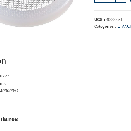
UGS :
40000051
Catégories :
ETANC
on
 20×27.
ints.
: 40000051
ilaires