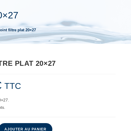
20×27
oint filtre plat 20×27
TRE PLAT 20×27
€
TTC
20×27.
nts.
AJOUTER AU PANIER