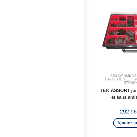
ASSORTIMENTS
ETANCHEITE
,
JOI
STAND
TEK’ASSORT joi
et sans ami
292,96
Ajouter a