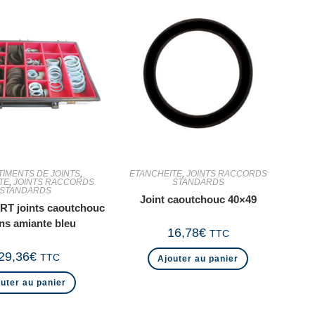
IMENTS DE JOINTS
,
ETANCHEITE
,
JOINTS RACCORDS
TE
,
JOINTS RACCORDS
STANDARDS
STANDARDS
Joint caoutchouc 40×49
T joints caoutchouc
ans amiante bleu
16,78
€
TTC
29,36
€
TTC
Ajouter au panier
uter au panier