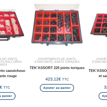
 DE JOINTS
,
ASSORTIMENTS DE JOINTS
,
ASSORT
NTS RACCORDS
ETANCHEITE
,
JOINTS TORIQUES
ETANCHEI
ARDS
TEK’ASSORT 225 joints toriques
nts caoutchouc
TEK’ASSOR
ante rouge
et s
423,12
€
TTC
€
3
TTC
Ajouter au panier
u panier
Ajo