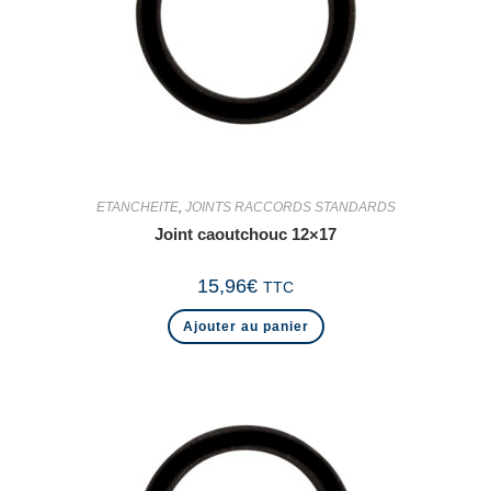
ETANCHEITE
,
JOINTS RACCORDS STANDARDS
Joint caoutchouc 12×17
15,96
€
TTC
Ajouter au panier