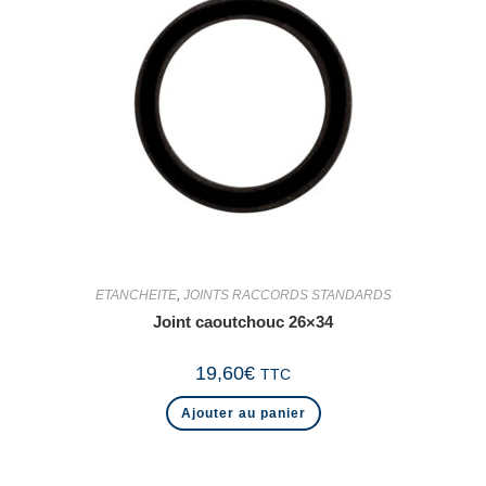
ETANCHEITE
,
JOINTS RACCORDS STANDARDS
Joint caoutchouc 26×34
19,60
€
TTC
Ajouter au panier