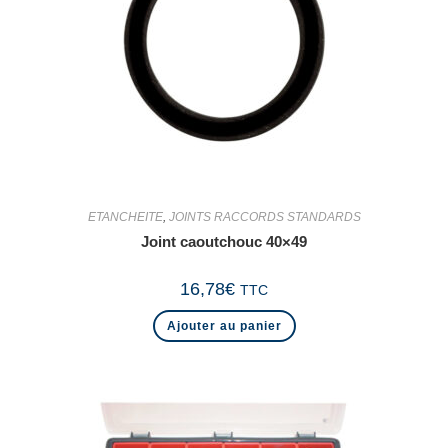
ETANCHEITE
,
JOINTS RACCORDS STANDARDS
Joint caoutchouc 40×49
16,78
€
TTC
Ajouter au panier