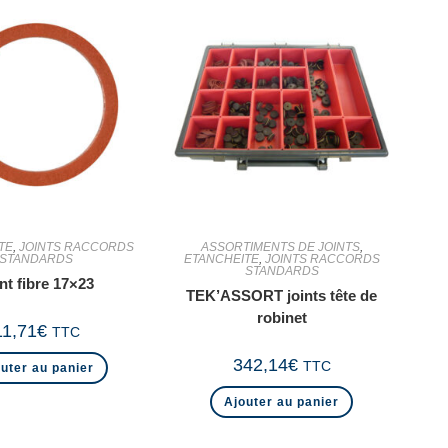
TE
,
JOINTS RACCORDS
ASSORTIMENTS DE JOINTS
,
STANDARDS
ETANCHEITE
,
JOINTS RACCORDS
STANDARDS
nt fibre 17×23
TEK’ASSORT joints tête de
robinet
11,71
€
TTC
342,14
€
TTC
uter au panier
Ajouter au panier