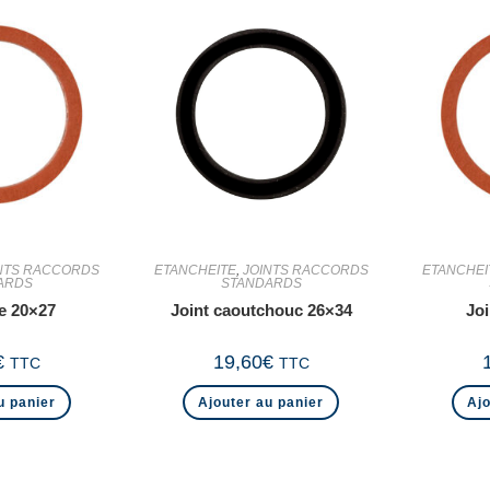
NTS RACCORDS
ETANCHEITE
,
JOINTS RACCORDS
ETANCHEI
ARDS
STANDARDS
re 20×27
Joint caoutchouc 26×34
Joi
€
19,60
€
TTC
TTC
u panier
Ajouter au panier
Ajo