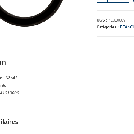
UGS :
41010009
Catégories :
ETANC
on
c : 33×42.
ints.
: 41010009
ilaires