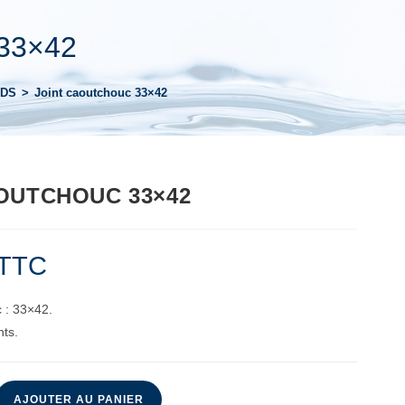
 33×42
RDS
>
Joint caoutchouc 33×42
OUTCHOUC 33×42
TTC
 : 33×42.
nts.
AJOUTER AU PANIER