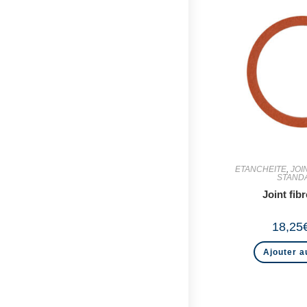
ETANCHEITE
,
JOI
STAND
Joint fib
18,25
Ajouter a