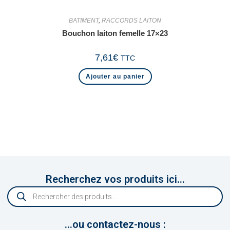
BATIMENT
,
RACCORDS LAITON
Bouchon laiton femelle 17×23
7,61
€
TTC
Ajouter au panier
Recherchez vos produits ici...
...ou contactez-nous :