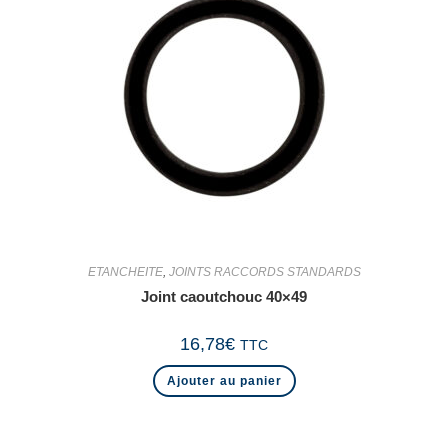
ETANCHEITE
,
JOINTS RACCORDS STANDARDS
Joint caoutchouc 40×49
16,78
€
TTC
Ajouter au panier