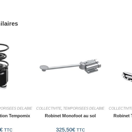
ilaires
ORISEES DELABIE
COLLECTIVITE
,
TEMPORISEES DELABIE
COLLECTIVIT
ation Tempomix
Robinet Monofoot au sol
Robinet 
€
325,50
€
TTC
TTC