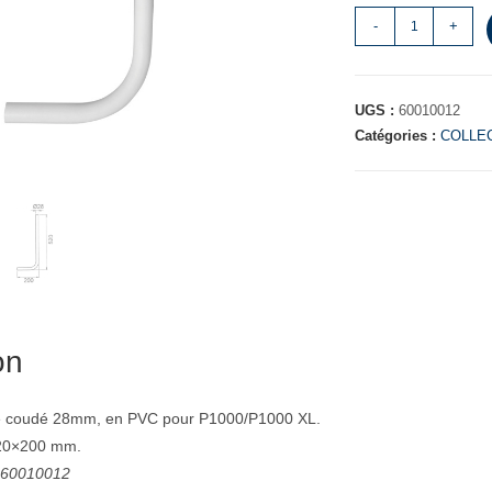
-
+
UGS :
60010012
Catégories :
COLLEC
on
e coudé 28mm, en PVC pour P1000/P1000 XL.
520×200 mm.
: 60010012