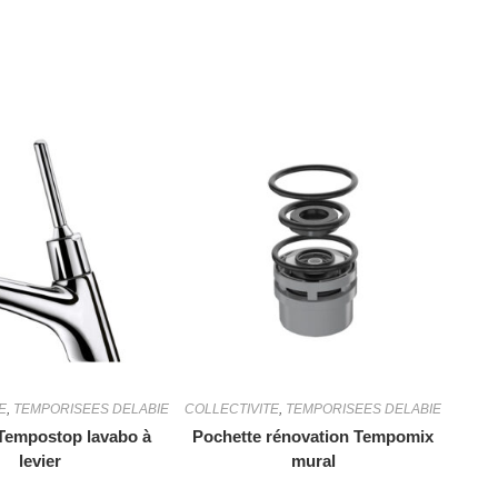
E
,
TEMPORISEES DELABIE
COLLECTIVITE
,
TEMPORISEES DELABIE
Tempostop lavabo à
Pochette rénovation Tempomix
levier
mural