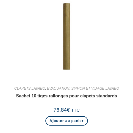
CLAPETS LAVABO
,
EVACUATION
,
SIPHON ET VIDAGE LAVABO
Sachet 10 tiges rallonges pour clapets standards
76,84
€
TTC
Ajouter au panier