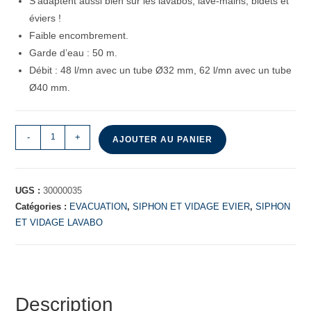
S’adaptent aussi bien sur les lavabos, lave-mains, bidets et
éviers !
Faible encombrement.
Garde d’eau : 50 m.
Débit : 48 l/mn avec un tube Ø32 mm, 62 l/mn avec un tube
Ø40 mm.
-
+
AJOUTER AU PANIER
UGS :
30000035
Catégories :
EVACUATION
,
SIPHON ET VIDAGE EVIER
,
SIPHON
ET VIDAGE LAVABO
Description