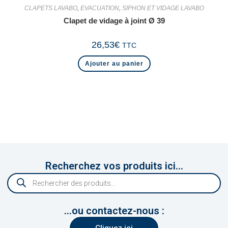
CLAPETS LAVABO
,
EVACUATION
,
SIPHON ET VIDAGE LAVABO
Clapet de vidage à joint Ø 39
26,53
€
TTC
Ajouter au panier
Recherchez vos produits ici...
...ou contactez-nous :
Cliquez ici