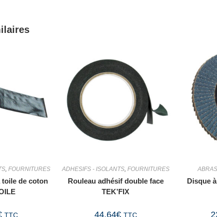
ilaires
TS
,
FOURNITURES
ADHESIFS - ISOLANTS
,
FOURNITURES
ABRAS
 toile de coton
Rouleau adhésif double face
Disque à
OILE
TEK’FIX
€
44,64
€
2
TTC
TTC