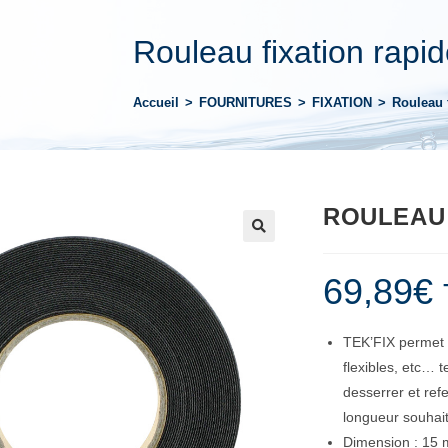
Rouleau fixation rapi
Accueil
>
FOURNITURES
>
FIXATION
>
Rouleau 
ROULEAU 
69,89
€
TEK’FIX permet d
flexibles, etc… 
desserrer et refe
longueur souhai
Dimension : 15 