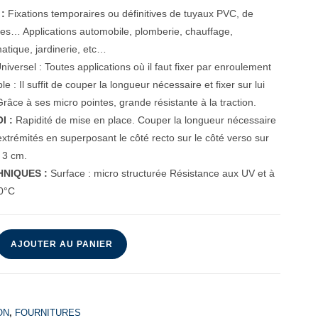
:
Fixations temporaires ou définitives de tuyaux PVC, de
bles… Applications automobile, plomberie, chauffage,
rmatique, jardinerie, etc…
niversel : Toutes applications où il faut fixer par enroulement
e : Il suffit de couper la longueur nécessaire et fixer sur lui
râce à ses micro pointes, grande résistante à la traction.
I :
Rapidité de mise en place. Couper la longueur nécessaire
 extrémités en superposant le côté recto sur le côté verso sur
 3 cm.
NIQUES :
Surface : micro structurée Résistance aux UV et à
90°C
AJOUTER AU PANIER
ON
,
FOURNITURES