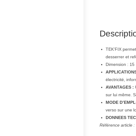
Descripti
TEK’FIX permet 
desserrer et ref
Dimension : 15
APPLICATIONS
électricité, inf
AVANTAGES :
U
sur lui même. So
MODE D’EMPLO
verso sur une 
DONNEES TEC
Référence article 