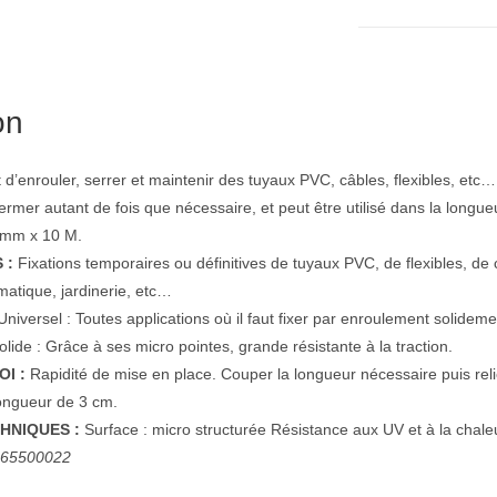
on
d’enrouler, serrer et maintenir des tuyaux PVC, câbles, flexibles, etc
ermer autant de fois que nécessaire, et peut être utilisé dans la longue
 mm x 10 M.
 :
Fixations temporaires ou définitives de tuyaux PVC, de flexibles, de
ormatique, jardinerie, etc…
niversel : Toutes applications où il faut fixer par enroulement solidemen
lide : Grâce à ses micro pointes, grande résistante à la traction.
I :
Rapidité de mise en place. Couper la longueur nécessaire puis relie
longueur de 3 cm.
HNIQUES :
Surface : micro structurée Résistance aux UV et à la chale
: 65500022