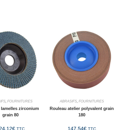
IFS
,
FOURNITURES
ABRASIFS
,
FOURNITURES
 lamelles zirconium
Rouleau atelier polyvalent grain
grain 80
180
24,12
€
147,54
€
TTC
TTC