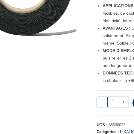
APPLICATIONS 
flexibles, de câ
électricité, info
AVANTAGES :
U
solidement. Simpl
même. Solide : G
MODE D’EMPLO
puis relier les 2
une longueur de
DONNEES TECH
la chaleur : à +
-
+
UGS :
65500022
Catégories :
FIXATI