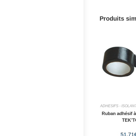
Produits sim
ADHESIFS - ISOLAN
Ruban adhésif à
TEK’T
51,71