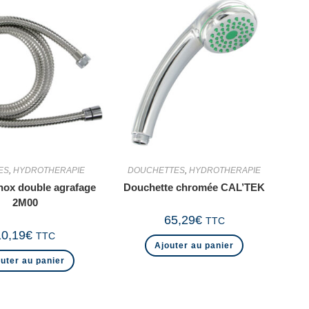
ES
,
HYDROTHERAPIE
DOUCHETTES
,
HYDROTHERAPIE
inox double agrafage
Douchette chromée CAL’TEK
2M00
65,29
€
TTC
10,19
€
TTC
Ajouter au panier
uter au panier