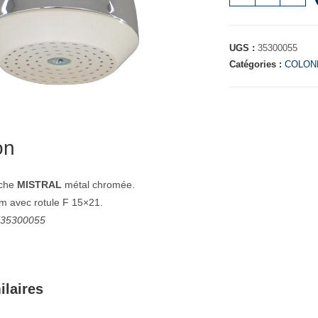
UGS :
35300055
Catégories :
COLON
on
che
MISTRAL
métal chromée.
 avec rotule F 15×21.
: 35300055
ilaires