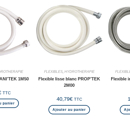
DROTHERAPIE
FLEXIBLES
,
HYDROTHERAPIE
FLEXIBL
 SANI’TEK 1M50
Flexible lisse blanc PROP’TEK
Flexible 
2M00
€
TTC
40,79
€
TTC
u panier
Ajouter au panier
Ajo