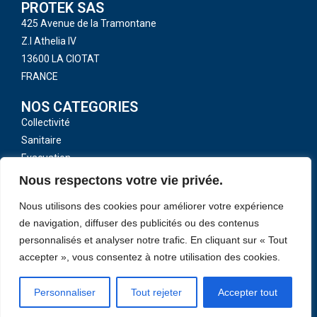
PROTEK SAS
425 Avenue de la Tramontane
Z.I Athelia IV
13600 LA CIOTAT
FRANCE
NOS CATEGORIES
Collectivité
Sanitaire
Evacuation
Toutes nos catégories
Nous respectons votre vie privée.
LIENS UTILES
Nous utilisons des cookies pour améliorer votre expérience
CGV
de navigation, diffuser des publicités ou des contenus
Mentions légales
personnalisés et analyser notre trafic. En cliquant sur « Tout
Politique de confidentialité
accepter », vous consentez à notre utilisation des cookies.
Contactez-Nous
Personnaliser
Tout rejeter
Accepter tout
Copyright 2026 © PROTEK SAS