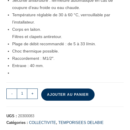
Sécurité antibrûlure : fermeture automatique en cas de
coupure d’eau froide ou eau chaude.
Température réglable de 30 à 60 °C, verrouillable par
l’installateur.
Corps en laiton.
Filtres et clapets antiretour.
Plage de débit recommandé : de 5 à 33 l/min.
Choc thermique possible.
Raccordement : M1/2″.
Entraxe : 40 mm.
-
+
AJOUTER AU PANIER
UGS :
20300083
Catégories :
COLLECTIVITE
,
TEMPORISEES DELABIE