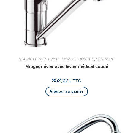
ROBINETTERIES EVIER - LAVABO - DOUCHE
,
SANITAIRE
Mitigeur évier avec levier médical coudé
352,22
€
TTC
Ajouter au panier