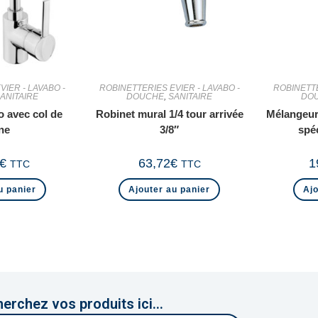
IER - LAVABO -
ROBINETTERIES EVIER - LAVABO -
ROBINETTE
ANITAIRE
DOUCHE
,
SANITAIRE
DO
o avec col de
Robinet mural 1/4 tour arrivée
Mélangeur
ne
3/8″
spé
€
63,72
€
1
TTC
TTC
u panier
Ajouter au panier
Ajo
erchez vos produits ici...