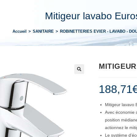
Mitigeur lavabo Eur
Accueil
>
SANITAIRE
>
ROBINETTERIES EVIER - LAVABO - DO
MITIGEU
188,71
Mitigeur lavavo
Avec économie d’
position médiane
actionnez le miti
Le système d’éc