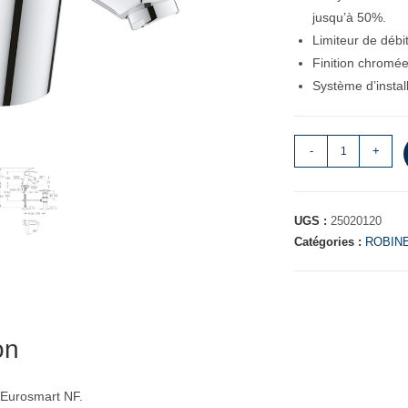
jusqu’à 50%.
Limiteur de débi
Finition chromée 
Système d’install
-
+
UGS :
25020120
Catégories :
ROBINE
on
 Eurosmart NF.