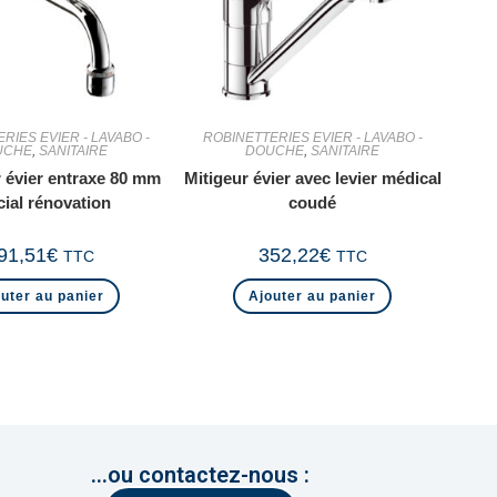
RIES EVIER - LAVABO -
ROBINETTERIES EVIER - LAVABO -
UCHE
,
SANITAIRE
DOUCHE
,
SANITAIRE
 évier entraxe 80 mm
Mitigeur évier avec levier médical
cial rénovation
coudé
91,51
€
352,22
€
TTC
TTC
uter au panier
Ajouter au panier
...ou contactez-nous :