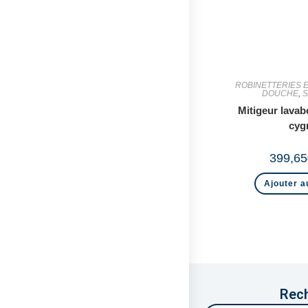
ROBINETTERIES EV
DOUCHE
,
S
Mitigeur lavab
cyg
399,65
Ajouter a
Rech