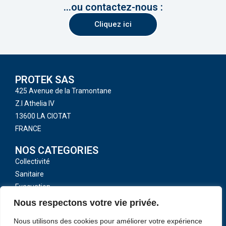
...ou contactez-nous :
Cliquez ici
PROTEK SAS
425 Avenue de la Tramontane
Z.I Athelia IV
13600 LA CIOTAT
FRANCE
NOS CATEGORIES
Collectivité
Sanitaire
Evacuation
Toutes nos catégories
Nous respectons votre vie privée.
LIENS UTILES
Nous utilisons des cookies pour améliorer votre expérience