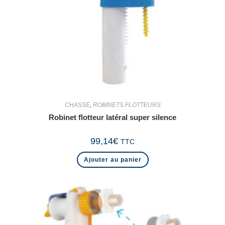
CHASSE
,
ROBINETS FLOTTEURS
Robinet flotteur latéral super silence
99,14
€
TTC
Ajouter au panier