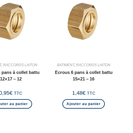
T
,
RACCORDS LAITON
BATIMENT
,
RACCORDS LAITON
 pans à collet battu
Ecrous 6 pans à collet battu
12×17 – 12
15×21 – 16
0,95
€
1,48
€
TTC
TTC
uter au panier
Ajouter au panier