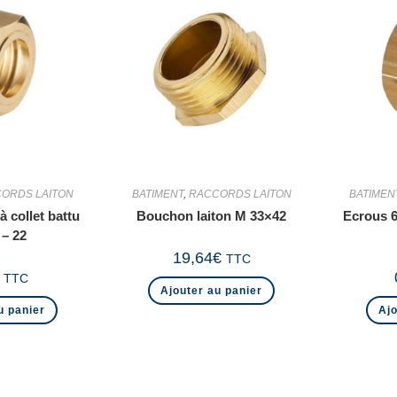
ORDS LAITON
BATIMENT
,
RACCORDS LAITON
BATIMEN
à collet battu
Bouchon laiton M 33×42
Ecrous 6
 – 22
19,64
€
TTC
TTC
Ajouter au panier
u panier
Ajo