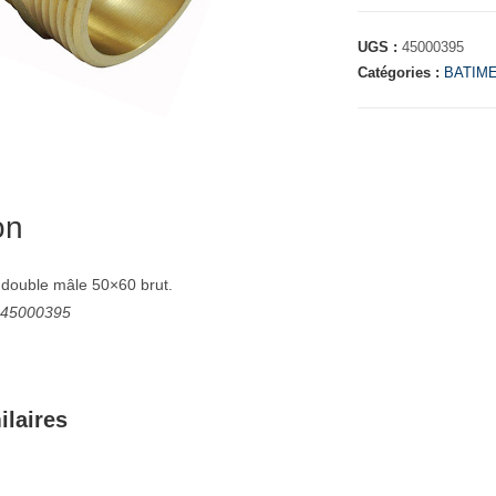
UGS :
45000395
Catégories :
BATIM
on
 double mâle 50×60 brut.
: 45000395
ilaires