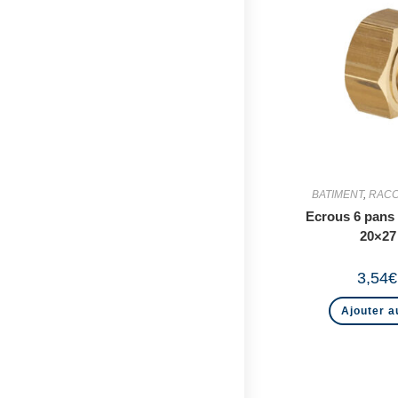
BATIMENT
,
RACC
Ecrous 6 pans 
20×27
3,54
€
Ajouter a