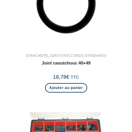
ETANCHEITE
,
JOINTS RACCORDS STANDARDS
Joint caoutchouc 40×49
16,78
€
TTC
Ajouter au panier