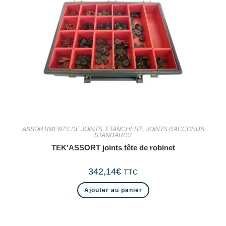
ASSORTIMENTS DE JOINTS
,
ETANCHEITE
,
JOINTS RACCORDS
STANDARDS
TEK’ASSORT joints tête de robinet
342,14
€
TTC
Ajouter au panier