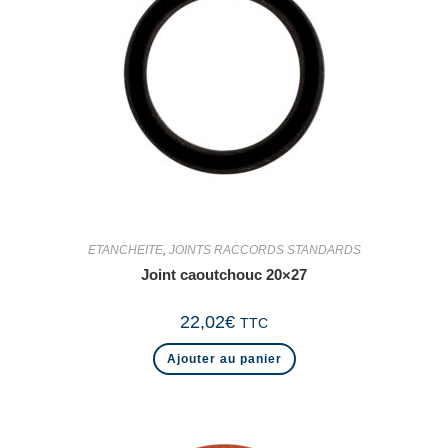
ETANCHEITE
,
JOINTS RACCORDS STANDARDS
Joint caoutchouc 20×27
22,02
€
TTC
Ajouter au panier