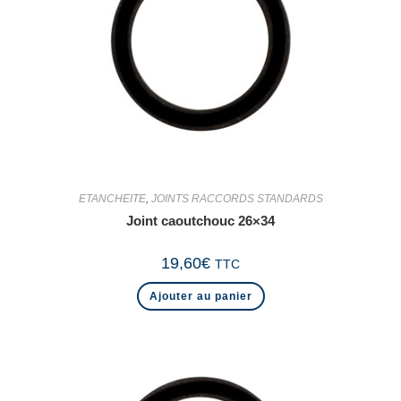
ETANCHEITE
,
JOINTS RACCORDS STANDARDS
Joint caoutchouc 26×34
19,60
€
TTC
Ajouter au panier