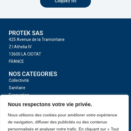
Cliquez ici
PROTEK SAS
425 Avenue de la Tramontane
Z.I Athelia IV
13600 LA CIOTAT
FRANCE
NOS CATEGORIES
Collectivité
Sanitaire
Evacuation
Toutes nos catégories
Nous respectons votre vie privée.
LIENS UTILES
Nous utilisons des cookies pour améliorer votre expérience
CGV
de navigation, diffuser des publicités ou des contenus
Mentions légales
personnalisés et analyser notre trafic. En cliquant sur « Tout