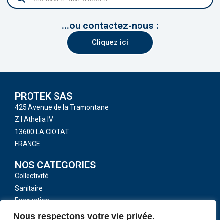
...ou contactez-nous :
Cliquez ici
PROTEK SAS
425 Avenue de la Tramontane
Z.I Athelia IV
13600 LA CIOTAT
FRANCE
NOS CATEGORIES
Collectivité
Sanitaire
Evacuation
Toutes nos catégories
Nous respectons votre vie privée.