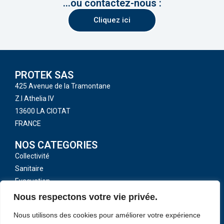
...ou contactez-nous :
Cliquez ici
PROTEK SAS
425 Avenue de la Tramontane
Z.I Athelia IV
13600 LA CIOTAT
FRANCE
NOS CATEGORIES
Collectivité
Sanitaire
Evacuation
Toutes nos catégories
Nous respectons votre vie privée.
LIENS UTILES
Nous utilisons des cookies pour améliorer votre expérience