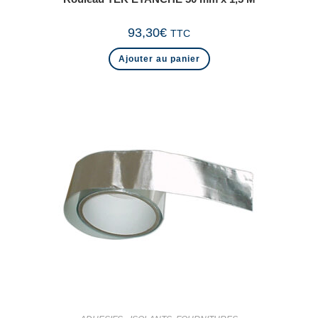
93,30
€
TTC
Ajouter au panier