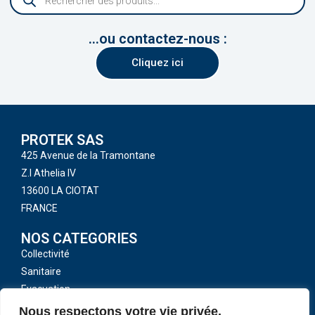
...ou contactez-nous :
Cliquez ici
PROTEK SAS
425 Avenue de la Tramontane
Z.I Athelia IV
13600 LA CIOTAT
FRANCE
NOS CATEGORIES
Collectivité
Sanitaire
Evacuation
Toutes nos catégories
Nous respectons votre vie privée.