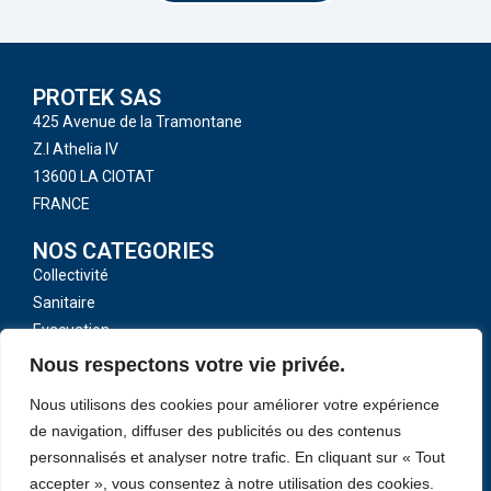
PROTEK SAS
425 Avenue de la Tramontane
Z.I Athelia IV
13600 LA CIOTAT
FRANCE
NOS CATEGORIES
Collectivité
Sanitaire
Evacuation
Toutes nos catégories
Nous respectons votre vie privée.
LIENS UTILES
Nous utilisons des cookies pour améliorer votre expérience
CGV
de navigation, diffuser des publicités ou des contenus
Mentions légales
personnalisés et analyser notre trafic. En cliquant sur « Tout
Politique de confidentialité
accepter », vous consentez à notre utilisation des cookies.