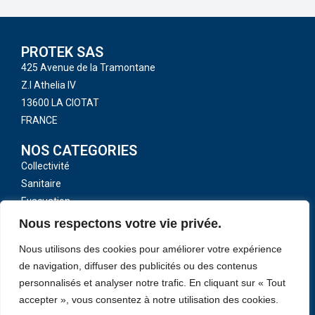
PROTEK SAS
425 Avenue de la Tramontane
Z.I Athelia IV
13600 LA CIOTAT
FRANCE
NOS CATEGORIES
Collectivité
Sanitaire
Evacuation
Toutes nos catégories
Nous respectons votre vie privée.
LIENS UTILES
Nous utilisons des cookies pour améliorer votre expérience
CGV
de navigation, diffuser des publicités ou des contenus
Mentions légales
personnalisés et analyser notre trafic. En cliquant sur « Tout
accepter », vous consentez à notre utilisation des cookies.
Politique de confidentialité