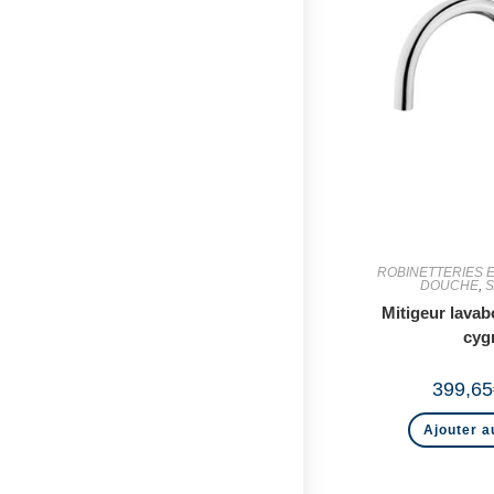
ROBINETTERIES EV
DOUCHE
,
S
Mitigeur lavab
cyg
399,65
Ajouter a