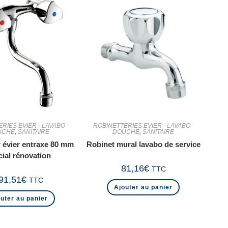
RIES EVIER - LAVABO -
ROBINETTERIES EVIER - LAVABO -
UCHE
,
SANITAIRE
DOUCHE
,
SANITAIRE
 évier entraxe 80 mm
Robinet mural lavabo de service
cial rénovation
81,16
€
TTC
91,51
€
TTC
Ajouter au panier
uter au panier