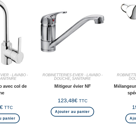
IER - LAVABO -
ROBINETTERIES EVIER - LAVABO -
ROBINETTE
ANITAIRE
DOUCHE
,
SANITAIRE
DO
o avec col de
Mitigeur évier NF
Mélangeur
ne
spé
123,48
€
TTC
€
1
TTC
Ajouter au panier
u panier
Ajo