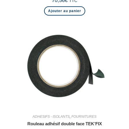
70,56
€
TTC
Ajouter au panier
ADHESIFS - ISOLANTS
,
FOURNITURES
Rouleau adhésif double face TEK’FIX