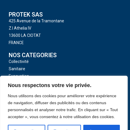
PROTEK SAS
425 Avenue de la Tramontane
Z.I Athelia IV
13600 LA CIOTAT
FRANCE
NOS CATEGORIES
Collectivité
Sanitaire
Evacuation
Toutes nos catégories
Nous respectons votre vie privée.
LIENS UTILES
Nous utilisons des cookies pour améliorer votre expérience
CGV
de navigation, diffuser des publicités ou des contenus
Mentions légales
personnalisés et analyser notre trafic. En cliquant sur « Tout
accepter », vous consentez à notre utilisation des cookies.
Politique de confidentialité
Contactez-Nous