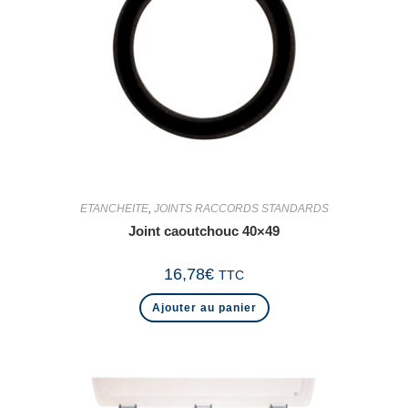
ETANCHEITE
,
JOINTS RACCORDS STANDARDS
Joint caoutchouc 40×49
16,78
€
TTC
Ajouter au panier