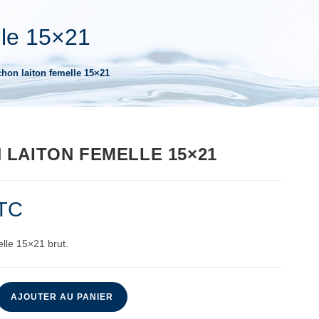
lle 15×21
hon laiton femelle 15×21
LAITON FEMELLE 15×21
TC
lle 15×21 brut.
AJOUTER AU PANIER