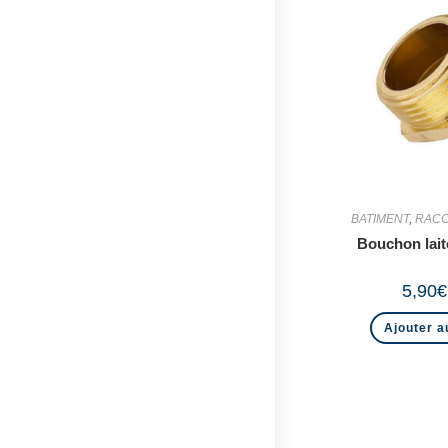
BATIMENT
,
RACC
Bouchon lai
5,90
€
Ajouter a