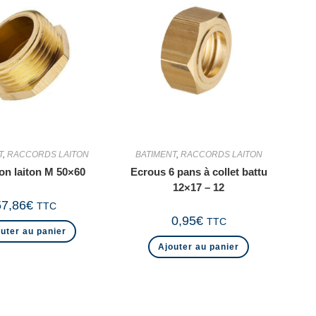
T
,
RACCORDS LAITON
BATIMENT
,
RACCORDS LAITON
n laiton M 50×60
Ecrous 6 pans à collet battu
12×17 – 12
57,86
€
TTC
0,95
€
TTC
uter au panier
Ajouter au panier