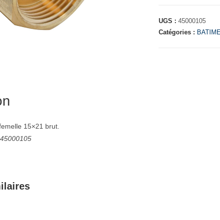
UGS :
45000105
Catégories :
BATIM
on
femelle 15×21 brut.
: 45000105
ilaires