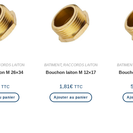
ORDS LAITON
BATIMENT
,
RACCORDS LAITON
BATIMEN
ton M 26×34
Bouchon laiton M 12×17
Boucho
1,81
€
TTC
TTC
u panier
Ajouter au panier
Ajo