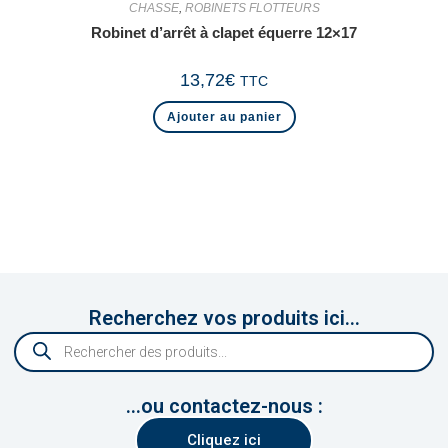
CHASSE
,
ROBINETS FLOTTEURS
Robinet d’arrêt à clapet équerre 12×17
13,72
€
TTC
Ajouter au panier
Recherchez vos produits ici...
...ou contactez-nous :
Cliquez ici