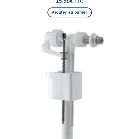
15,58
€
TTC
Ajouter au panier