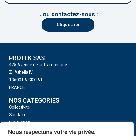
...ou contactez-nous :
Cliquez ici
PROTEK SAS
425 Avenue de la Tramontane
Z.I Athelia IV
13600 LA CIOTAT
FRANCE
NOS CATEGORIES
Collectivité
Sanitaire
Evacuation
Toutes nos catégories
Nous respectons votre vie privée.